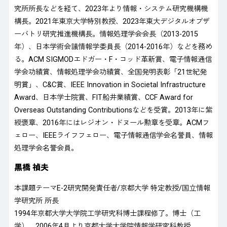
究所所長などを経て、2023年より情報・システム研究機構機
構長。2021年東京大学特別教授、2023年東大デジタルオブザ
ーバトリ研究推進機構長。情報処理学会会長（2013-2015
年）、日本学術会議情報学委員長（2014-2016年）などを務め
る。ACM SIGMODエドガー・F・コッド革新賞、電子情報通信
学会功績賞、情報処理学会功績賞、全国発明表彰「21世紀発
明賞」、C&C賞、IEEE Innovation in Societal Infrastructure
Award、日本学士院賞、FIT船井業績賞、CCF Award for
Overseas Outstanding Contributionsなどを受賞。2013年に紫
綬褒章、2016年にはレジオン・ドヌール勲章を受章。ACMフ
ェロー、IEEEライフフェロー、電子情報通信学会名誉員、情報
処理学会名誉会員。
黒橋 禎夫
本課題テーマE-2研究開発責任者/京都大学 特定教授/国立情報
学研究所 所長
1994年京都大学大学院工学研究科博士課程修了。博士（工
学）。2006年4月より京都大学大学院情報学研究科教授。