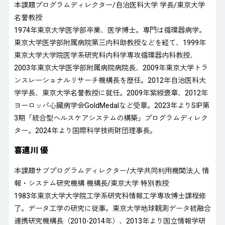
本課題プログラムディレクター/自治医科大学 学長/東京大学
名誉教授
1974年東京大学医学部卒業、医学博士。専門は循環器病学。
東京大学医学部附属病院第三内科助教授などを経て、1999年
東京大学大学院医学系研究科内科学専攻循環器内科教授、
2003年東京大学医学部附属病院病院長、2009年東京大学トラ
ンスレーショナルリサーチ機構長を歴任。2012年自治医科大
学学長、東京大学名誉教授に就任。2009年紫綬褒章、2012年
ヨーロッパ心臓病学会GoldMedalなど受章。2023年よりSIP第
3期「統合型ヘルスケアシステムの構築」プログラムディレク
ター。2024年より国際科学技術財団理事長。
喜連川 優
本課題サブプログラムディレクター/大学共同利用機関法人 情
報・システム研究機構 機構長/東京大学 特別教授
1983年東京大学大学院工学系研究科情報工学専攻博士課程修
了。データ工学の研究に従事。東京大学地球観測データ統融合
連携研究機構長（2010-2014年）、2013年より国立情報学研