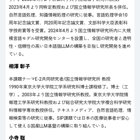
2023年4月より同特定教授および国立情報学研究所長を併任。
自然言語処理、知識情報処理の研究に従事。言語処理学会10
周年記念論文賞、同20周年記念論文賞、文部科学大臣表彰科
学技術賞等を受賞。2024年4月より国立情報学研究所内に大規
模言語モデル研究開発センターを設置し、全国の研究者と透明
性・信頼性の高い日本語版LLMの構築を目指し研究開発を進め
ている。
相澤 彰子
本課題テーマE-2共同研究者/国立情報学研究所 教授
1990年東京大学大学院工学系研究科博士課程修了。博士（工
学）。2003年より国立情報学研究所教授。東京大学大学院情
報理工学系研究科教授および総合研究大学院大学複合科学研究
科情報学専攻教授併任。テキストメディア、自然言語処理、情
報検索等の研究に従事。SIP課題では日本の医療従事者が安心
して使える国産LLM基盤の構築に取り組んでいる。
小寺 聡