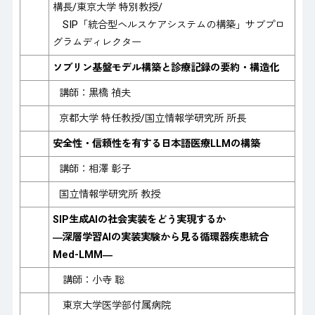
構長/東京大学 特別教授/
SIP「統合型ヘルスケアシステムの構築」サブプロ
グラムディレクター
ソブリン基盤モデル構築と診療記録の要約・構造化
講師：黒橋 禎夫
京都大学 特任教授/国立情報学研究所 所長
安全性・信頼性を有する日本語医療LLMの構築
講師：相澤 彰子
国立情報学研究所 教授
SIP生成AIの社会実装をどう実現するか
―深層学習AIの実装実験から見る循環器疾患統合
Med-LMM―
講師：小寺 聡
東京大学医学部付属病院