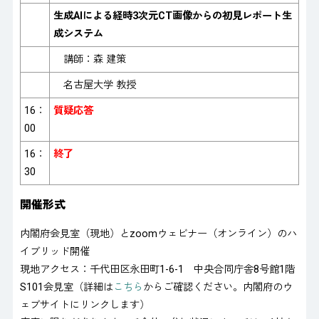
生成AIによる経時3次元CT画像からの初見レポート生
成システム
講師：森 建策
名古屋大学 教授
16：
質疑応答
00
16：
終了
30
開催形式
内閣府会見室（現地）とzoomウェビナー（オンライン）のハ
イブリッド開催
現地アクセス：千代田区永田町1-6-1 中央合同庁舎8号館1階
S101会見室（詳細は
こちら
からご確認ください。内閣府のウ
ェブサイトにリンクします）