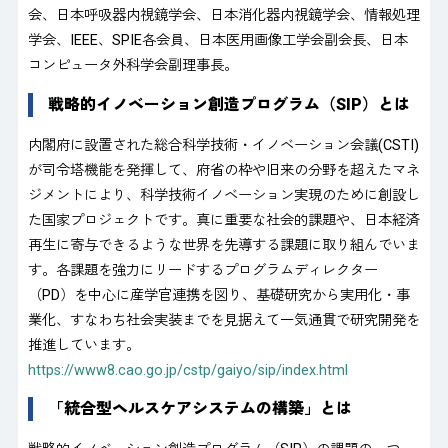
会、日本呼吸器内視鏡学会、日本消化器内視鏡学会、情報処理
学会、IEEE、SPIE各会員、日本医用画像工学会副会長、日本
コンピュータ外科学会副理事長。
戦略的イノベーション創造プログラム（SIP）とは
内閣府に設置された総合科学技術・イノベーション会議(CSTI)
が司令塔機能を発揮して、府省の枠や旧来の分野を超えたマネ
ジメントにより、科学技術イノベーション実現のために創設し
た国家プロジェクトです。真に重要な社会的課題や、日本経済
再生に寄与できるような世界を先導する課題に取り組んでいま
す。各課題を強力にリードするプログラムディレクター
（PD）を中心に産学官連携を図り、基礎研究から実用化・事
業化、すなわち社会実装までを見据えて一気通貫で研究開発を
推進しています。
https://www8.cao.go.jp/cstp/gaiyo/sip/index.html
「統合型ヘルスケアシステムの構築」とは