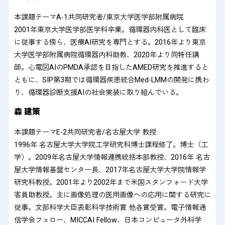
本課題テーマA-1共同研究者/東京大学医学部附属病院
2001年東京大学医学部医学科卒業。循環器内科医として臨床
に従事する傍ら、医療AI研究を専門とする。2016年より東京
大学医学部附属病院循環器内科助教、2020年より同特任講
師。心電図AIのPMDA承認を目指したAMED研究を推進すると
ともに、SIP第3期では循環器疾患統合Med-LMMの開発に携わ
り、循環器診断支援AIの社会実装に取り組んでいる。
森 建策
本課題テーマE-2共同研究者/名古屋大学 教授
1996年 名古屋大学大学院工学研究科博士課程修了。博士（工
学）。2009年名古屋大学情報連携統括本部教授、2016年 名古
屋大学情報基盤センター長、2017年名古屋大学大学院情報学
研究科教授。2001年より2002年まで米国スタンフォード大学
客員助教授。主に画像処理の医用画像への応用に関する研究に
従事。文部科学大臣表彰科学技術賞 他各賞受賞。電子情報通
信学会フェロー、MICCAI Fellow、日本コンピュータ外科学