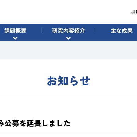
J
課題概要
研究内容紹介
主な成果
研究課題紹介
「統合型ヘルスケアシステムの構築」（本
実施体制
統合型ヘルスケアシステムの構築における生
SIPとSociety5.0について
お知らせ
イベント
2のみ公募を延長しました