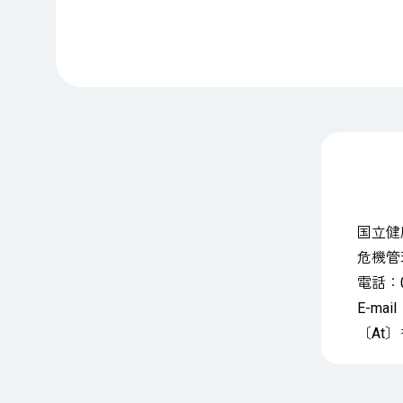
国立健
危機管
電話：0
E-mail
〔At