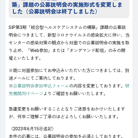
築」課題の公募説明会の実施形式を変更しま
した（公募説明会は終了しました）
SIP第3期「統合型ヘルスケアシステムの構築」課題の公募説
明会につきまして、新型コロナウイルスの感染拡大に伴い、当
センターの感染対策の観点から対面での公募説明会の実施を取
り止め、「
Web
参加」または「オンデマンド配信」のみの開
催といたします。
※既に対面参加にてお申込みいただいた方につきましては、別
途メールにてご案内しております。
※
公募説明会参加申込フォーム
の内容を変更しております。
研
究機関向けページ
よりご確認をお願いいたします。
急遽変更をお願いすることとなりご迷惑をおかけいたします
が、何卒ご理解ご了承のほどよろしくお願いいたします。
（2023年6月15日追記）
本件の応募には、公募説明会の参加を必須としております。