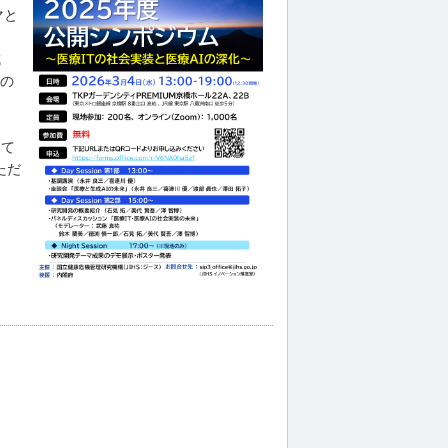
マと
成
マの
して
ただ