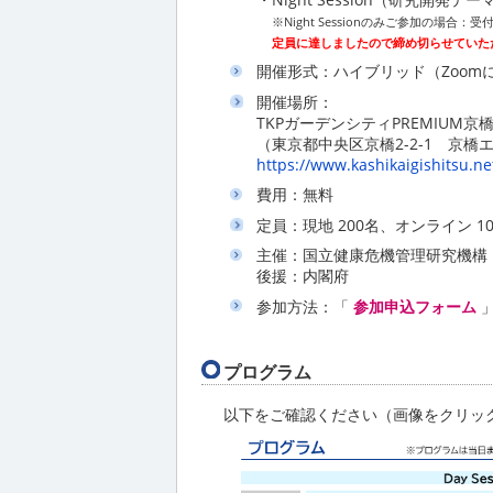
※Night Sessionのみご参加の場合：受付
定員に達しましたので締め切らせていた
開催形式：ハイブリッド（Zoom
開催場所：
TKPガーデンシティPREMIUM京橋
（東京都中央区京橋2-2-1 京橋
https://www.kashikaigishitsu.net
費用：無料
定員：現地 200名、オンライン 1
主催：国立健康危機管理研究機構（
後援：内閣府
参加方法：「
参加申込フォーム
」
プログラム
以下をご確認ください（画像をクリック