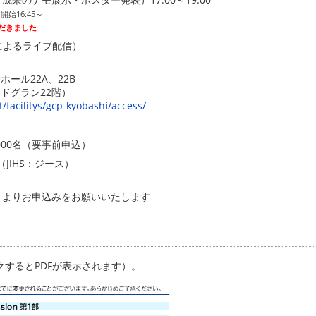
開始16:45～
だきました
によるライブ配信）
ホール22A、22B
エドグラン22階）
/facilitys/gcp-kyobashi/access/
000名（要事前申込）
JIHS：ジース）
よりお申込みをお願いいたします
するとPDFが表示されます）。