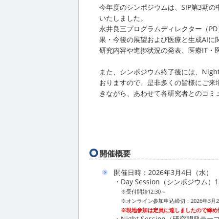
今年度のシンポジウムは、SIP第3期
いたしました。
永井良三プログラムディレクター（P
果・今後の展望および医療と生成AIに
研究内容や進捗状況の発表、医療IT・
また、シンポジウム終了後には、Nigh
おりますので、是非多くの皆様にご来
きながら、あわせて各研究者とのコミ
開催概要
開催日時：2026年3月4日（水）
・Day Session（シンポジウム）13
※受付開始12:30～
※オンライン参加申込締切：2026年3月
※現地参加は定員に達しましたので締め
・Night Session（研究開発テ