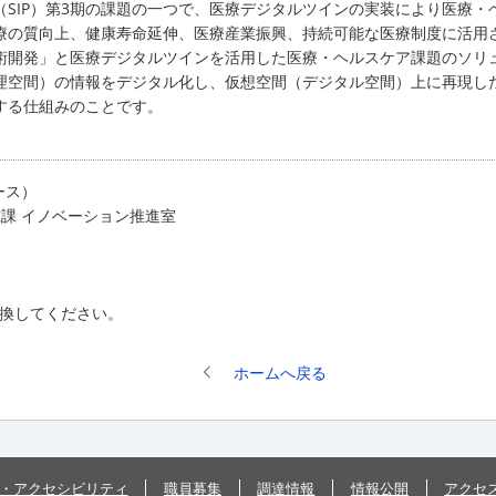
（SIP）第3期の課題の一つで、医療デジタルツインの実装により医療
療の質向上、健康寿命延伸、医療産業振興、持続可能な医療制度に活用
術開発」と医療デジタルツインを活用した医療・ヘルスケア課題のソリ
理空間）の情報をデジタル化し、仮想空間（デジタル空間）上に再現し
する仕組みのことです。
ース）
究課 イノベーション推進室
 に変換してください。
ホームへ戻る
・アクセシビリティ
職員募集
調達情報
情報公開
アクセ