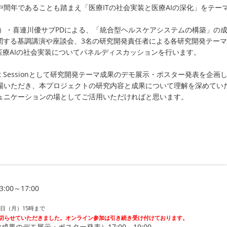
の中間年であることも踏まえ「医療ITの社会実装と医療AIの深化」をテー
D）・喜連川優サブPDによる、「統合型ヘルスケアシステムの構築」の
関する基調講演や座談会、3名の研究開発責任者による各研究開発テー
医療AIの社会実装についてパネルディスカッションを行います。
t Sessionとして研究開発テーマ成果のデモ展示・ポスター発表を企画
場いただき、本プロジェクトの研究内容と成果について理解を深めてい
ュニケーションの場としてご活用いただければと思います。
:00～17:00
2日（月）15時まで
切らせていただきました。オンライン参加は引き続き受け付けております。
ーマ成果のデモ展示・ポスター発表）17:00～19:00