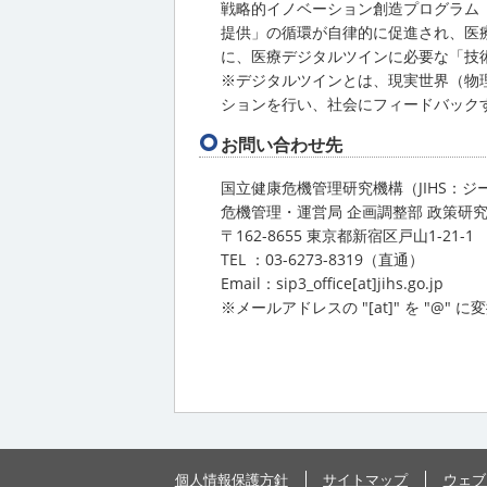
戦略的イノベーション創造プログラム
提供」の循環が自律的に促進され、医
に、医療デジタルツインに必要な「技
※デジタルツインとは、現実世界（物
ションを行い、社会にフィードバック
お問い合わせ先
国立健康危機管理研究機構（JIHS：ジ
危機管理・運営局 企画調整部 政策研
〒162-8655 東京都新宿区戸山1-21-1
TEL ：03-6273-8319（直通）
Email：sip3_office[at]jihs.go.jp
※メールアドレスの "[at]" を "@"
個人情報保護方針
サイトマップ
ウェブ